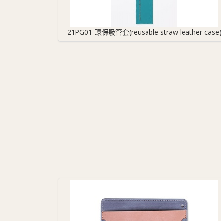
21PG01-環保吸管套(reusable straw leather case