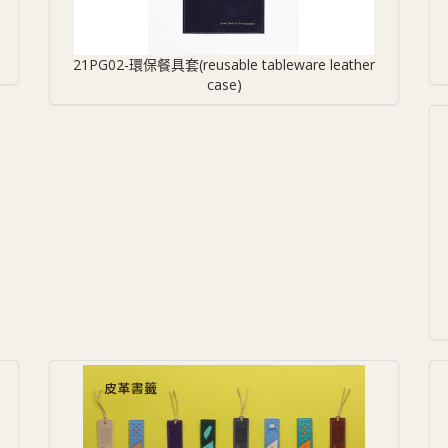
)
21PG02-環保餐具套(reusable tableware leather
case)